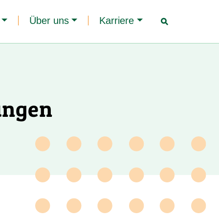
Über uns
Karriere
☌
ungen