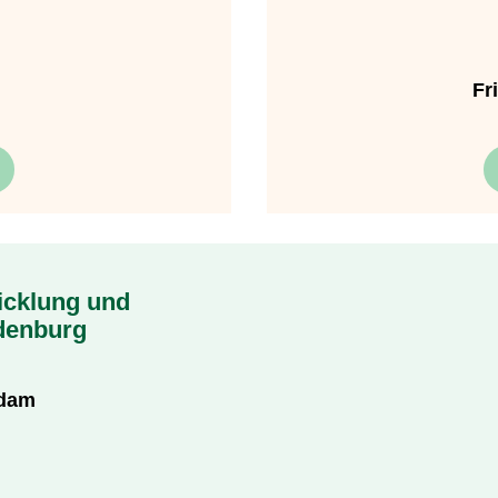
Fr
icklung und
denburg
sdam